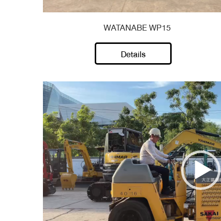
WATANABE WP15
Details
Video
Player