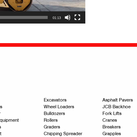
01:13
Excavators
Asphalt Pavers
s
Wheel Loaders
JCB Backhoe
r
Bulldozers
Fork Lifts
quipment
Rollers
Cranes
s
Graders
Breakers
t
Chipping Spreader
Grapples