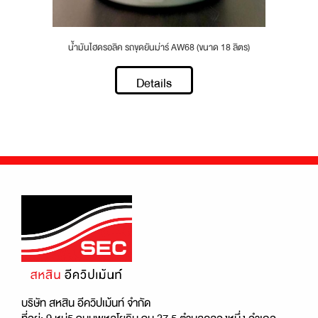
น้ำมันไฮดรอลิค รถขุดยันม่าร์ AW68 (ขนาด 18 ลิตร)
Details
บริษัท สหสิน อีควิปเม้นท์ จำกัด