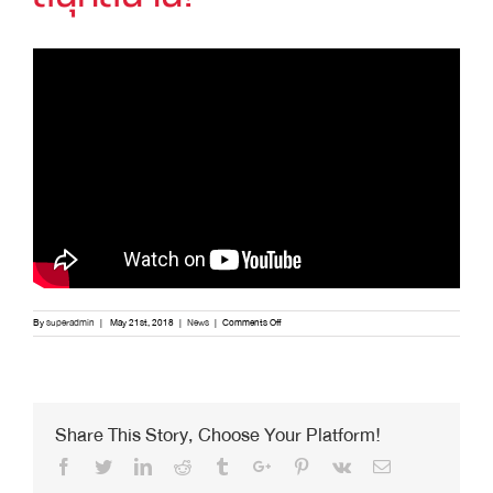
on
By
superadmin
|
May 21st, 2018
|
News
|
Comments Off
งาน
เลี้ยง
YANMAR
BIG
ViO
DAY
–
Share This Story, Choose Your Platform!
ทดสอบ
ขุด!
Facebook
Twitter
Linkedin
Reddit
Tumblr
Google+
Pinterest
Vk
Email