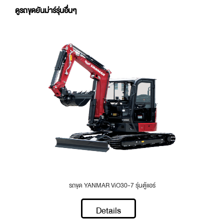
ดูรถขุดยันม่าร์รุ่นอื่นๆ
รถขุด YANMAR ViO30-7 รุ่นตู้แอร์
Details